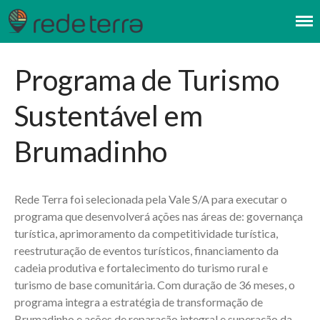
Instituto Rede Terra
REDE TERRA
Quem somos
Programa de Turismo
Missão, visão, valores
Equipe
Sustentável em
Parceiros
Nossa atuação
Brumadinho
Linha do Tempo
Transparência
Documentos Institucionais
Rede Terra foi selecionada pela Vale S/A para executar o
programa que desenvolverá ações nas áreas de: governança
Publicações
turística, aprimoramento da competitividade turística,
Turismo sustentável
reestruturação de eventos turísticos, financiamento da
Contatos
cadeia produtiva e fortalecimento do turismo rural e
turismo de base comunitária. Com duração de 36 meses, o
programa integra a estratégia de transformação de
Brumadinho e ações de reparação integral e superação da